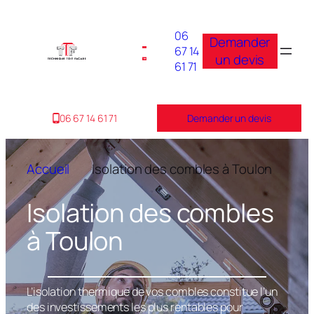
06
Demander
67 14
un devis
61 71
06 67 14 61 71
Demander un devis
Accueil
Isolation des combles à Toulon
Isolation des combles
à Toulon
L’isolation thermique de vos combles constitue l’un
des investissements les plus rentables pour