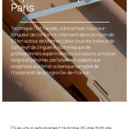
Paris
Technique Toit Façade, votre artisan couvreur-
zingueur de confiance, intervient dans un rayon de
50 km autour de Mennecy pour tous vos travaux de
toiture et de zinguerie. Notre équipe de
professionnels expérimentés vous assure un travail
soigné et pérenne, parfaitement adapté aux
exigences du climat océanique tempéré de
l’Essonne et de la région Île-de-France.
Que vous envisagiez la pose d’une toiture