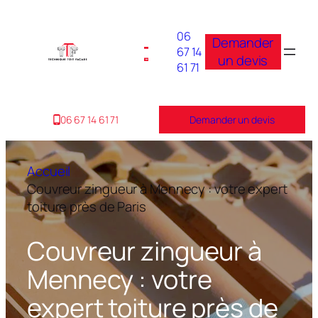
06
Demander
67 14
un devis
61 71
06 67 14 61 71
Demander un devis
Accueil
Couvreur zingueur à Mennecy : votre expert
toiture près de Paris
Couvreur zingueur à
Mennecy : votre
expert toiture près de